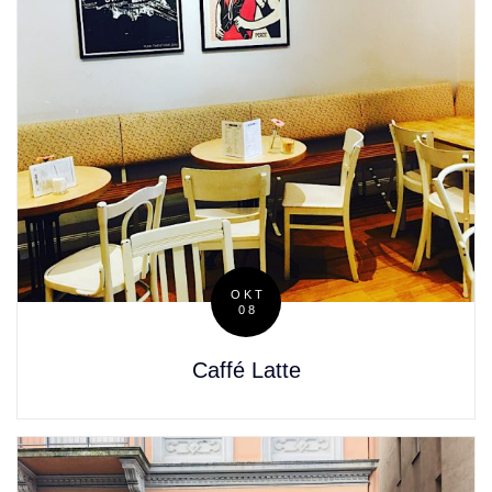
OKT
08
Posted
on
Caffé Latte