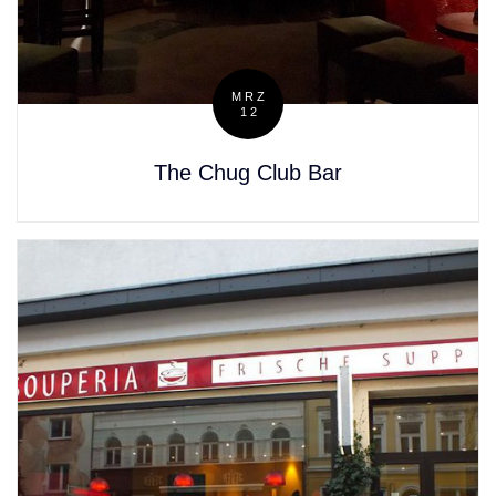
MRZ
12
Posted
on
The Chug Club Bar