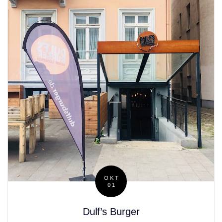
OKT
01
Posted
on
Dulf’s Burger