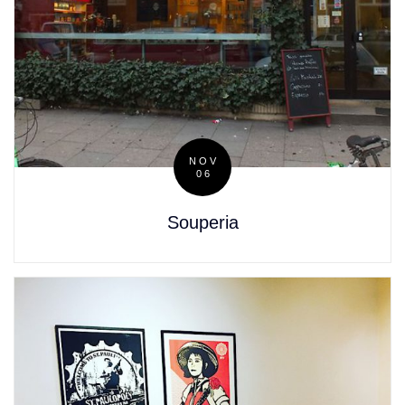
NOV
06
Posted
on
Souperia