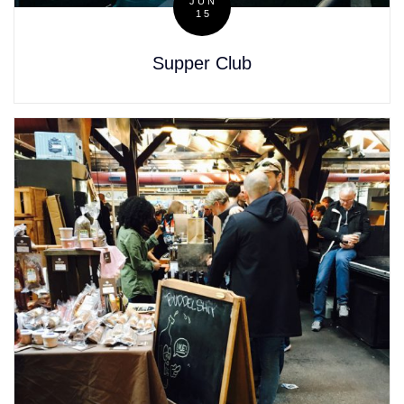
JUN
15
Posted
on
Supper Club