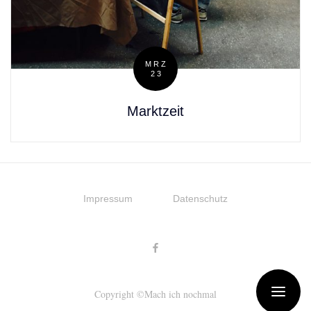
MRZ
23
Posted
on
Marktzeit
Impressum
Datenschutz
Copyright ©Mach ich nochmal