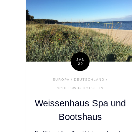
JAN
29
Posted
on
EUROPA
/
DEUTSCHLAND
/
SCHLESWIG HOLSTEIN
Weissenhaus Spa und
Bootshaus