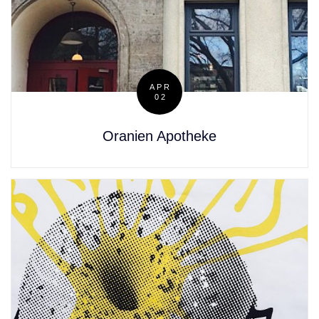
APR
02
Posted
on
Oranien Apotheke