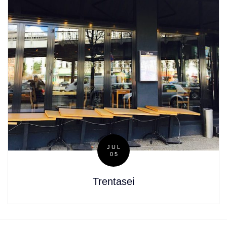
JUL
05
Posted
on
Trentasei