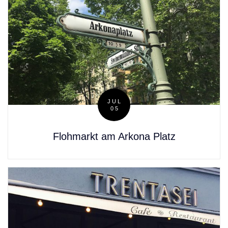
JUL
05
Posted
on
Flohmarkt am Arkona Platz