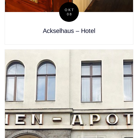
OKT
08
Posted
on
Ackselhaus – Hotel