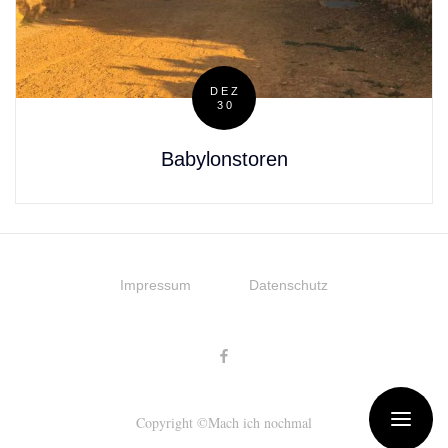
DEZ
30
Posted
on
Babylonstoren
Impressum
Datenschutz
Copyright ©Mach ich nochmal