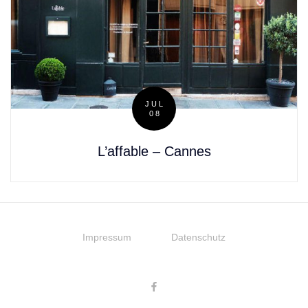
JUL
08
Posted
on
L’affable – Cannes
Impressum
Datenschutz