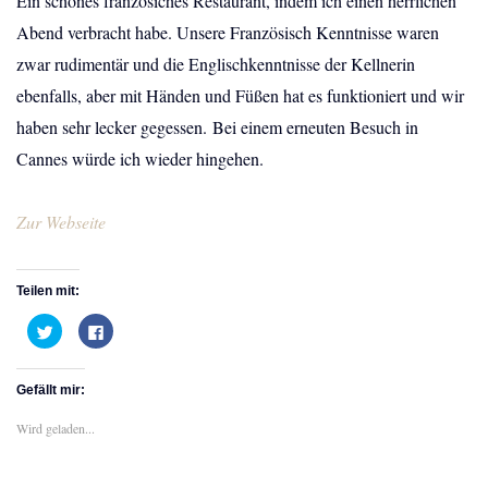
Ein schönes französiches Restaurant, indem ich einen herrlichen
Abend verbracht habe. Unsere Französisch Kenntnisse waren
zwar rudimentär und die Englischkenntnisse der Kellnerin
ebenfalls, aber mit Händen und Füßen hat es funktioniert und wir
haben sehr lecker gegessen. Bei einem erneuten Besuch in
Cannes würde ich wieder hingehen.
Zur Webseite
Teilen mit:
K
K
l
l
i
i
c
c
k
k
Gefällt mir:
,
,
u
u
m
m
Wird geladen...
ü
a
b
u
e
f
r
F
T
a